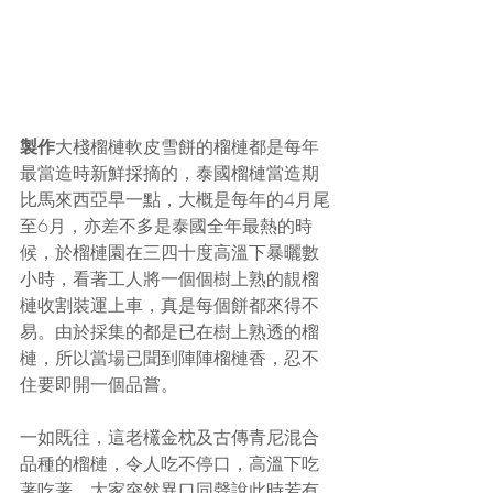
製作
大棧榴槤軟皮雪餅的榴槤都是每年
最當造時新鮮採摘的，泰國榴槤當造期
比馬來西亞早一點，大概是每年的4月尾
至6月，亦差不多是泰國全年最熱的時
候，於榴槤園在三四十度高溫下暴曬數
小時，看著工人將一個個樹上熟的靚榴
槤收割裝運上車，真是每個餅都來得不
易。由於採集的都是已在樹上熟透的榴
槤，所以當場已聞到陣陣榴槤香，忍不
住要即開一個品嘗。
一如既往，這老欉金枕及古傳青尼混合
品種的榴槤，令人吃不停口，高溫下吃
著吃著，大家突然異口同聲說此時若有