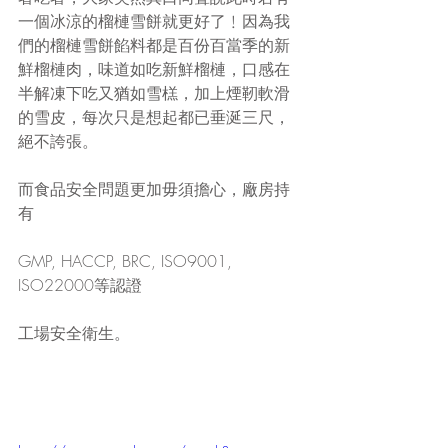
一個冰涼的榴槤雪餅就更好了﹗因為我
們的榴槤雪餅餡料都是百份百當季的新
鮮榴槤肉，味道如吃新鮮榴槤，口感在
半解凍下吃又猶如雪榚，加上煙靭軟滑
的雪皮，每次只是想起都已垂涎三尺，
絕不誇張。
而食品安全問題更加毋須擔心，廠房持
有
GMP, HACCP, BRC, ISO9001, 
ISO22000等認證
工場安全衛生。