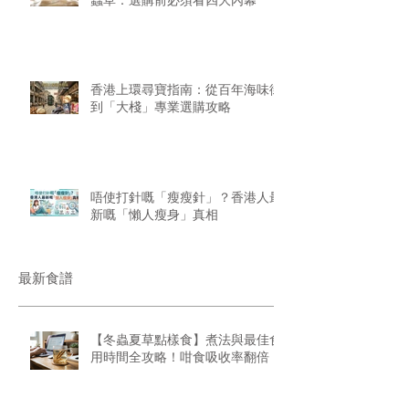
香港上環尋寶指南：從百年海味街
到「大棧」專業選購攻略
唔使打針嘅「瘦瘦針」？香港人最
新嘅「懶人瘦身」真相
最新食譜
【冬蟲夏草點樣食】煮法與最佳食
用時間全攻略！咁食吸收率翻倍