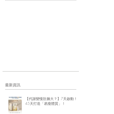
最新資訊
【代謝變慢肚腩大？】7天啟動！
45天打造「易瘦體質」！