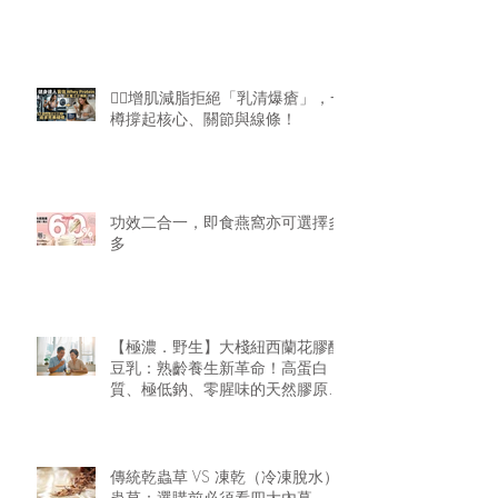
🏋️‍♂️增肌減脂拒絕「乳清爆瘡」，一
樽撐起核心、關節與線條！
功效二合一，即食燕窩亦可選擇多
多
【極濃．野生】大棧紐西蘭花膠醇
豆乳：熟齡養生新革命！高蛋白
質、極低鈉、零腥味的天然膠原精
華
傳統乾蟲草 VS 凍乾（冷凍脫水）
蟲草：選購前必須看四大內幕