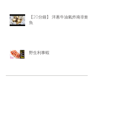
【20分鐘】 洋蔥牛油氣炸南非鮑
魚
野生利事蝦