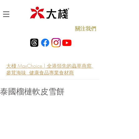
​關注我們
大棧 MaxChoice | 全港領先的蟲草燕窩,
參茸海味, 健康食品專業食材商
泰國榴槤軟皮雪餅