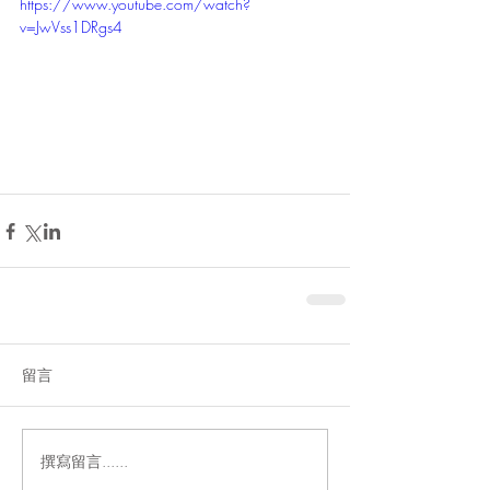
https://www.youtube.com/watch?
v=JwVss1DRgs4
留言
撰寫留言......