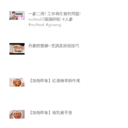
一參二用? 工作再忙都冇問題!
multitask?濕濕碎啦! #人參
#multitask #ginseng
丹麥鱈蟹腳─烹調及拆殼技巧
【加熱即食】紅酒燴草飼牛尾
【加熱即食】南乳豬手煲