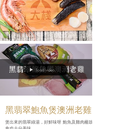
Load video
黑翡翠鮑魚煲澳洲老雞
煲出來的翡翠綠湯，好鮮味呀 鮑魚及雞肉蘸豉油
食也十分美味