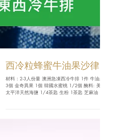
西冷粒蜂蜜牛油果沙律
材料：2-3人份量 澳洲急凍西冷牛排 1件 牛油果
3個 金奇異果 1個 韓國水蜜桃 1/2個 醃料: 美國
太平洋天然海鹽 1/4茶匙 生粉 1茶匙 芝麻油 小
許 印尼白胡椒粉 小許 汁料： 純味乳酪 1杯(140
克) 蜜糖 1湯匙...