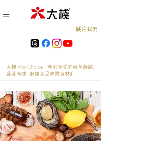
​關注我們
大棧 MaxChoice | 全港領先的蟲草燕窩,
參茸海味, 健康食品專業食材商