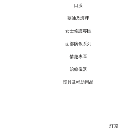
口服
藥油及護理
女士修護專區
面部防敏系列
情趣專區
治療儀器
護具及輔助用品
加入我們的郵寄名單，以獲取最新推
訂閱