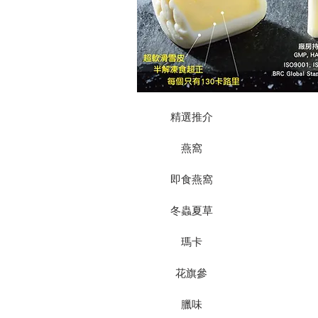
精選推介
燕窩
即食燕窩
冬蟲夏草
瑪卡
花旗參
臘味