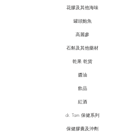
花膠及其他海味
罐頭鮑魚
高麗參
石斛及其他藥材
乾果 乾貨
醬油
飲品
紅酒
dr. Tam 保健系列
保健膠囊及沖劑