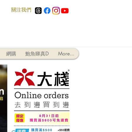
​關注我們
網購
鮑魚睇真D
More...