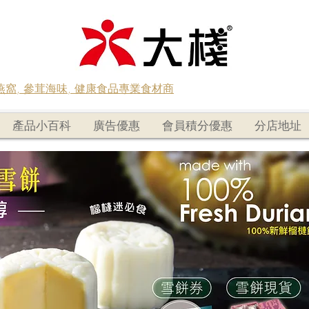
蟲草燕窩, 參茸海味, 健康食品專業食材商
產品小百科
廣告優惠
會員積分優惠
分店地址