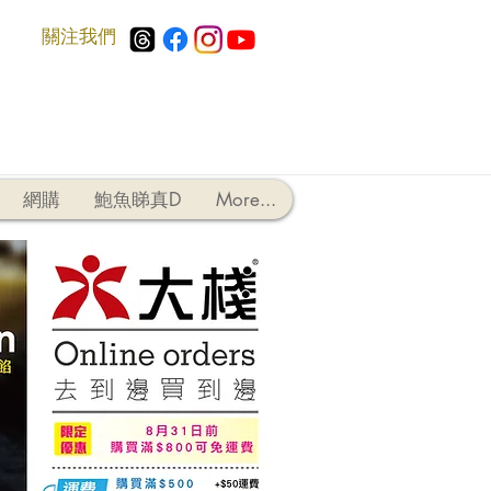
​關注我們
網購
鮑魚睇真D
More...