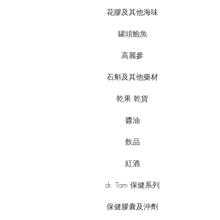
花膠及其他海味
罐頭鮑魚
高麗參
石斛及其他藥材
乾果 乾貨
醬油
飲品
紅酒
dr. Tam 保健系列
保健膠囊及沖劑