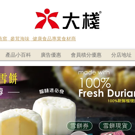
蟲草燕窩, 參茸海味, 健康食品專業食材商
產品小百科
廣告優惠
會員積分優惠
分店地址