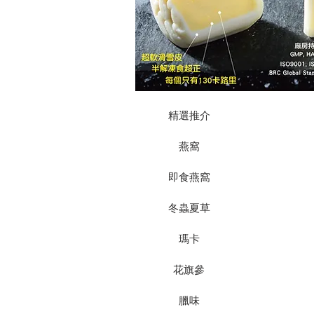
精選推介
燕窩
即食燕窩
冬蟲夏草
瑪卡
花旗參
臘味