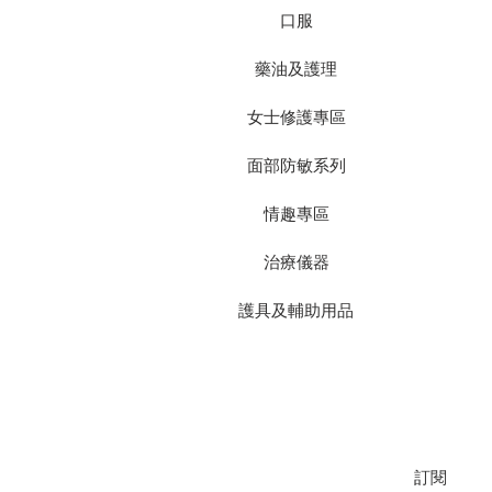
口服
藥油及護理
女士修護專區
面部防敏系列
情趣專區
治療儀器
護具及輔助用品
加入我們的郵寄名單，以獲取最新推
訂閱