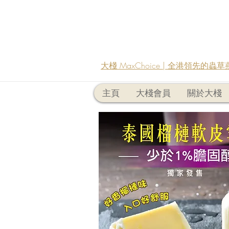
大棧 MaxChoice | 全港領先的
主頁
大棧會員
關於大棧