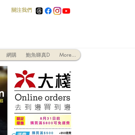
​關注我們
網購
鮑魚睇真D
More...