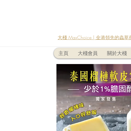
大棧 MaxChoice | 全港領先的
主頁
大棧會員
關於大棧