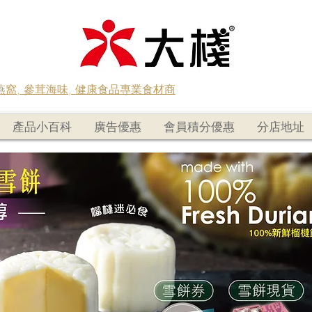
蟲草燕窩, 參茸海味, 健康食品專業食材商
產品小百科
廣告優惠
會員積分優惠
分店地址