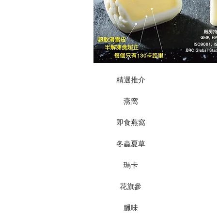
精選推介
燕窩
即食燕窩
冬蟲夏草
瑪卡
花旗參
臘味