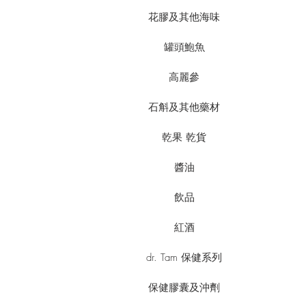
花膠及其他海味
罐頭鮑魚
高麗參
石斛及其他藥材
乾果 乾貨
醬油
飲品
紅酒
dr. Tam 保健系列
保健膠囊及沖劑