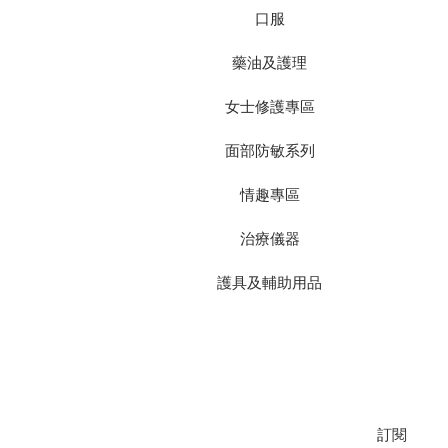
口服
藥油及護理
女士修護專區
面部防敏系列
情趣專區
治療儀器
護具及輔助用品
加入我們的郵寄名單，以獲取最新推
訂閱