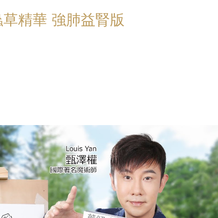
蟲草精華 強肺益腎版