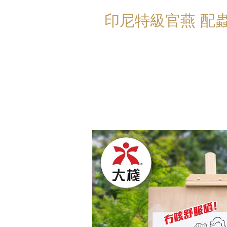
印尼特級官燕 配