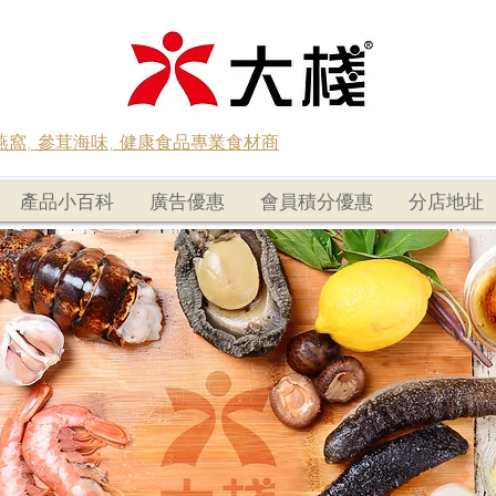
蟲草燕窩, 參茸海味, 健康食品專業食材商
產品小百科
廣告優惠
會員積分優惠
分店地址