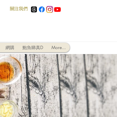
​關注我們
網購
鮑魚睇真D
More...