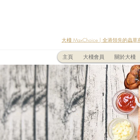
大棧 MaxChoice | 全港領先的
主頁
大棧會員
關於大棧