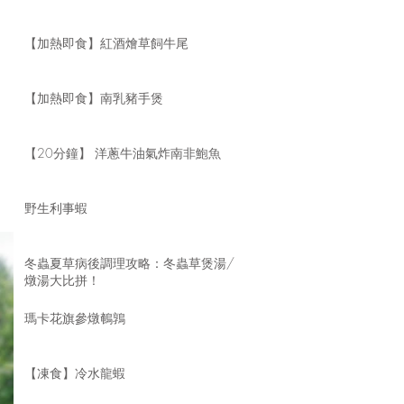
【加熱即食】紅酒燴草飼牛尾
【加熱即食】南乳豬手煲
【20分鐘】 洋蔥牛油氣炸南非鮑魚
野生利事蝦
冬蟲夏草病後調理攻略：冬蟲草煲湯/
燉湯大比拼！
瑪卡花旗參燉鵪鶉
【凍食】冷水龍蝦