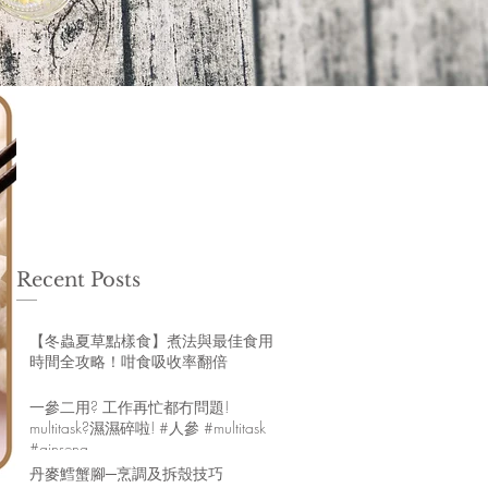
Recent Posts
【冬蟲夏草點樣食】煮法與最佳食用
時間全攻略！咁食吸收率翻倍
一參二用? 工作再忙都冇問題!
multitask?濕濕碎啦! #人參 #multitask
#ginseng
丹麥鱈蟹腳─烹調及拆殼技巧