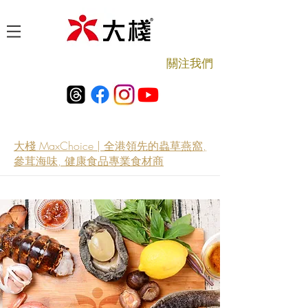
​關注我們
大棧 MaxChoice | 全港領先的蟲草燕窩,
參茸海味, 健康食品專業食材商