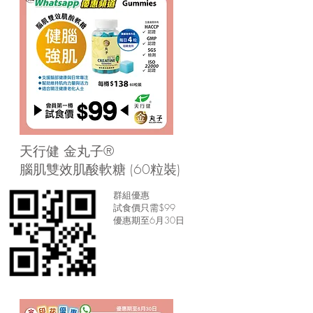
天行健 金丸子®
腦肌雙效肌酸軟糖 (60粒裝)
群組優惠
試食價只需$99
​優惠期至6月30日