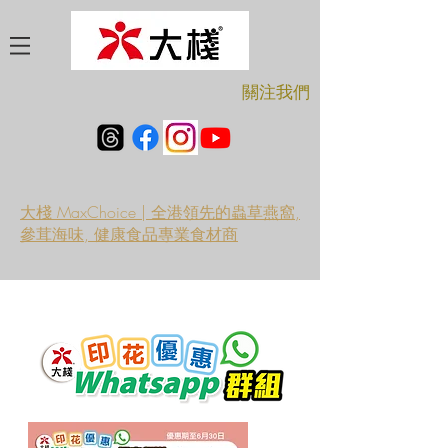
​關注我們
大棧 MaxChoice | 全港領先的蟲草燕窩,
參茸海味, 健康食品專業食材商