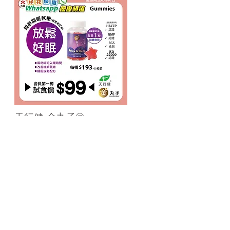
天行健 金丸子®
甜夢助眠軟糖
褪黑素睡眠配方 (60 pcs)
群組優惠
試食價只需$99
​優惠期至6月30日