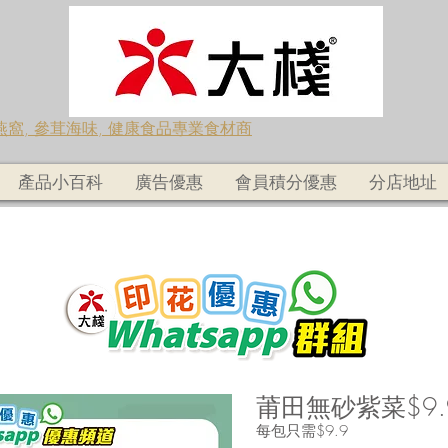
蟲草燕窩, 參茸海味, 健康食品專業食材商
產品小百科
廣告優惠
會員積分優惠
分店地址
莆田無砂紫菜$9.
每包只需$9.9