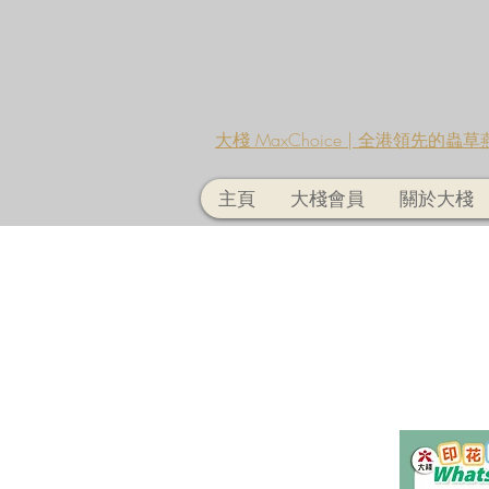
大棧 MaxChoice | 全港領先的
主頁
大棧會員
關於大棧