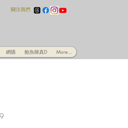
​關注我們
網購
鮑魚睇真D
More...
9