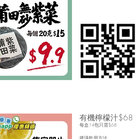
有機檸檬汁$68
每盒14包只需$68
建議飲用方法