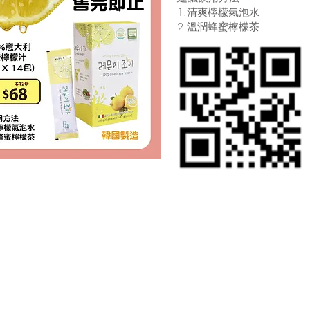
1.清爽檸檬氣泡水
2.溫潤蜂蜜檸檬茶