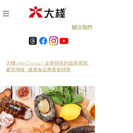
​關注我們
大棧 MaxChoice | 全港領先的蟲草燕窩,
參茸海味, 健康食品專業食材商