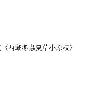
兩裝《西藏冬蟲夏草小原枝》