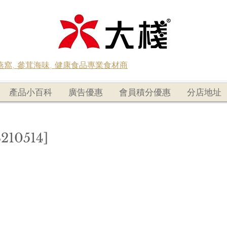
蟲草燕窩, 參茸海味, 健康食品專業食材商
產品小百科
廣告優惠
會員積分優惠
分店地址
10514]