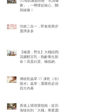
🏋️‍♂️增肌減脂拒絕「乳清爆
瘡」，一樽撐起核心、關節
與線條！
功效二合一，即食燕窩亦可
選擇多多
【極濃．野生】大棧紐西蘭
花膠醇豆乳：熟齡養生新革
命！高蛋白質、極低鈉、零
腥味的天然膠原精華
傳統乾蟲草 VS 凍乾（冷凍
脫水）蟲草：選購前必須看
四大內幕
香港上環尋寶指南：從百年
海味街到「大棧」專業選購