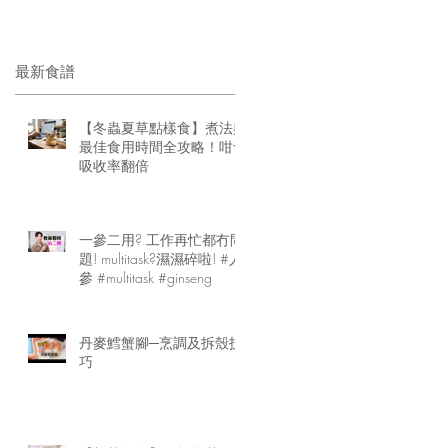
最新食譜
【冬蟲夏草點樣食】煮法與
最佳食用時間全攻略！咁食
吸收率翻倍
一參二用? 工作再忙都冇問
題! multitask?濕濕碎啦! #人
參 #multitask #ginseng
丹麥鱈蟹腳─烹調及拆殼技
巧