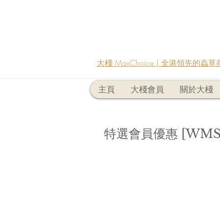
大棧 MaxChoice | 全港領先的
主頁
大棧會員
關於大棧
特選會員優惠 [WMS2