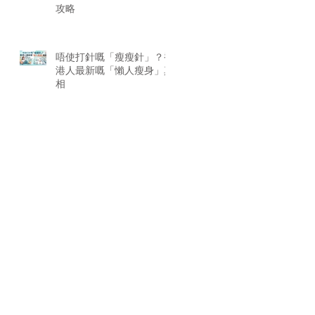
攻略
唔使打針嘅「瘦瘦針」？香
港人最新嘅「懶人瘦身」真
相