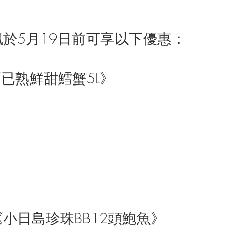
於5月19日前可享以下優惠：
１盒《已熟鮮甜鱈蟹5L》
罐《小日島珍珠BB12頭鮑魚》