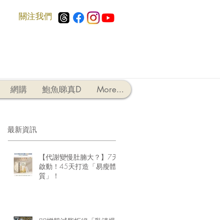
​關注我們
網購
鮑魚睇真D
More...
最新資訊
【代謝變慢肚腩大？】7天
啟動！45天打造「易瘦體
質」！