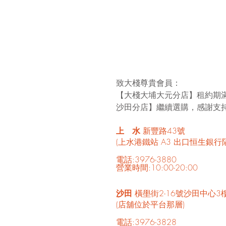
致大棧尊貴會員：
【大棧大埔大元分店】租約期滿
沙田分店】繼續選購，感謝支
上　水 
新豐路43號
(上水港鐵站 A3 出口恒生銀行
電話:3976-3880
營業時間:10:00-20:00
沙田 
橫壆街2-16號沙田中心3
(店舖位於平台那層)
電話:3976-3828