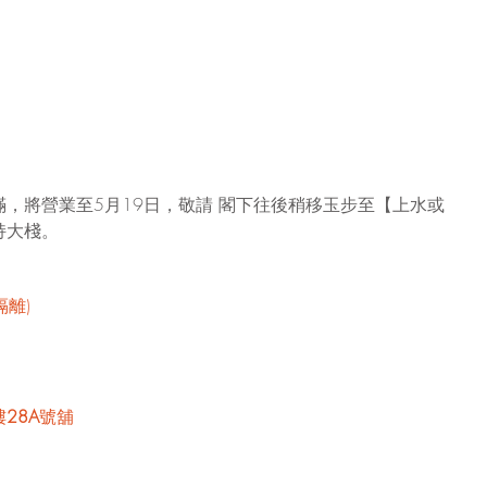
，將營業至5月19日，敬請 閣下往後稍移玉步至【上水或
持大棧。
隔離)
樓
28A
號舖 