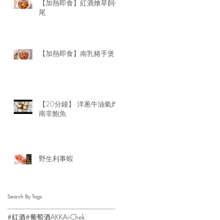
【加熱即食】紅酒燴草飼牛
尾
【加熱即食】南乳豬手煲
【20分鐘】 洋蔥牛油氣炸
南非鮑魚
野生利事蝦
Search By Tags
#紅酒
#葡萄酒
AKK
Ai-Chek