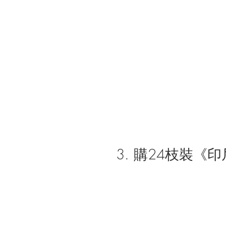
3. 購24枝裝《