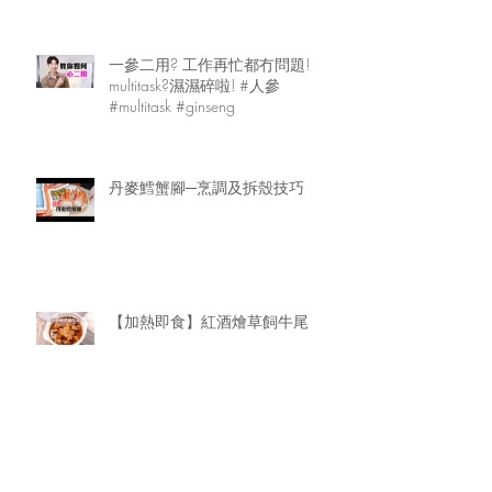
一參二用? 工作再忙都冇問題!
multitask?濕濕碎啦! #人參
#multitask #ginseng
丹麥鱈蟹腳─烹調及拆殼技巧
【加熱即食】紅酒燴草飼牛尾
【加熱即食】南乳豬手煲