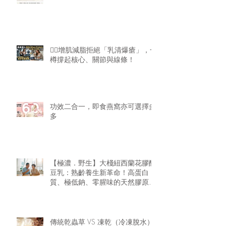
🏋️‍♂️增肌減脂拒絕「乳清爆瘡」，一
樽撐起核心、關節與線條！
功效二合一，即食燕窩亦可選擇多
多
【極濃．野生】大棧紐西蘭花膠醇
豆乳：熟齡養生新革命！高蛋白
質、極低鈉、零腥味的天然膠原精
華
傳統乾蟲草 VS 凍乾（冷凍脫水）