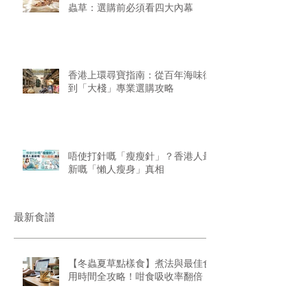
蟲草：選購前必須看四大內幕
香港上環尋寶指南：從百年海味街
到「大棧」專業選購攻略
唔使打針嘅「瘦瘦針」？香港人最
新嘅「懶人瘦身」真相
最新食譜
【冬蟲夏草點樣食】煮法與最佳食
用時間全攻略！咁食吸收率翻倍