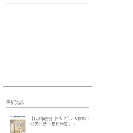
最新資訊
【代謝變慢肚腩大？】7天啟動！
45天打造「易瘦體質」！