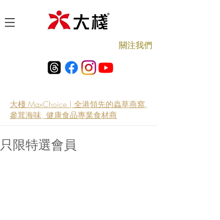
​關注我們
大棧 MaxChoice | 全港領先的蟲草燕窩,
參茸海味, 健康食品專業食材商
只限特選會員