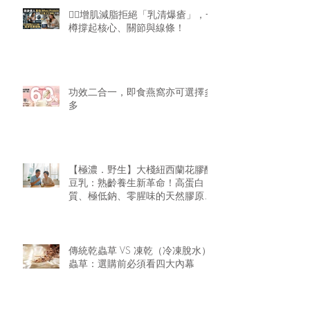
🏋️‍♂️增肌減脂拒絕「乳清爆瘡」，一
樽撐起核心、關節與線條！
功效二合一，即食燕窩亦可選擇多
多
【極濃．野生】大棧紐西蘭花膠醇
豆乳：熟齡養生新革命！高蛋白
質、極低鈉、零腥味的天然膠原精
華
傳統乾蟲草 VS 凍乾（冷凍脫水）
蟲草：選購前必須看四大內幕