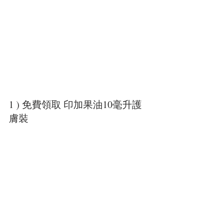
1 ) 免費領取 印加果油10毫升護
膚裝