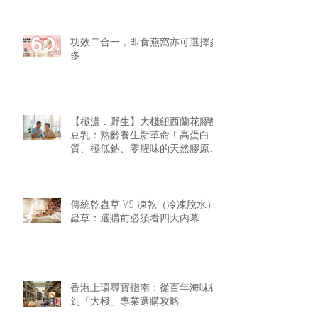
功效二合一，即食燕窩亦可選擇多
多
【極濃．野生】大棧紐西蘭花膠醇
豆乳：熟齡養生新革命！高蛋白
質、極低鈉、零腥味的天然膠原精
華
傳統乾蟲草 VS 凍乾（冷凍脫水）
蟲草：選購前必須看四大內幕
香港上環尋寶指南：從百年海味街
到「大棧」專業選購攻略