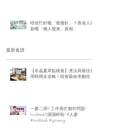
唔使打針嘅「瘦瘦針」？香港人最
新嘅「懶人瘦身」真相
最新食譜
【冬蟲夏草點樣食】煮法與最佳食
用時間全攻略！咁食吸收率翻倍
一參二用? 工作再忙都冇問題!
multitask?濕濕碎啦! #人參
#multitask #ginseng