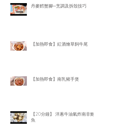
丹麥鱈蟹腳─烹調及拆殼技巧
【加熱即食】紅酒燴草飼牛尾
【加熱即食】南乳豬手煲
【20分鐘】 洋蔥牛油氣炸南非鮑
魚