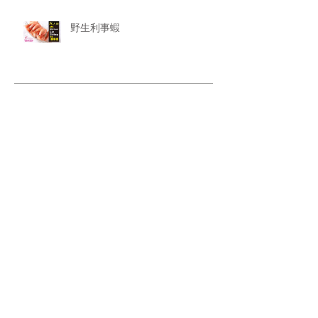
野生利事蝦