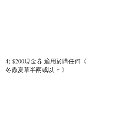
4) $200現金券 適用於購任何《 
冬蟲夏草半兩或以上 》