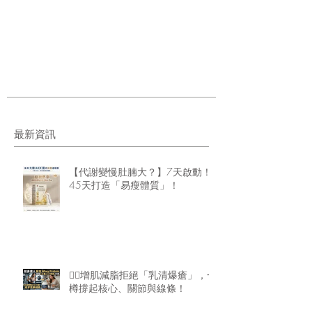
最新資訊
【代謝變慢肚腩大？】7天啟動！
45天打造「易瘦體質」！
🏋️‍♂️增肌減脂拒絕「乳清爆瘡」，一
樽撐起核心、關節與線條！