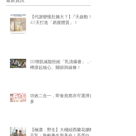
最新資訊
【代謝變慢肚腩大？】7天啟動！
45天打造「易瘦體質」！
🏋️‍♂️增肌減脂拒絕「乳清爆瘡」，一
樽撐起核心、關節與線條！
功效二合一，即食燕窩亦可選擇多
多
【極濃．野生】大棧紐西蘭花膠醇
豆乳：熟齡養生新革命！高蛋白