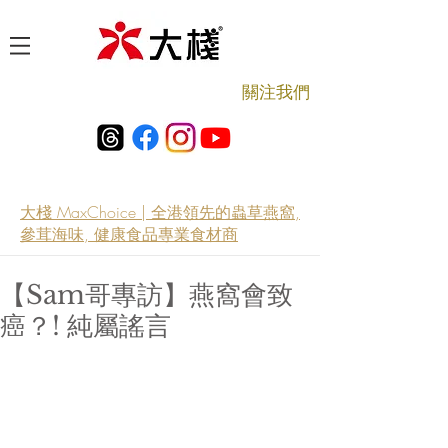
​關注我們
大棧 MaxChoice | 全港領先的蟲草燕窩,
參茸海味, 健康食品專業食材商
【Sam哥專訪】燕窩會致
癌？! 純屬謠言