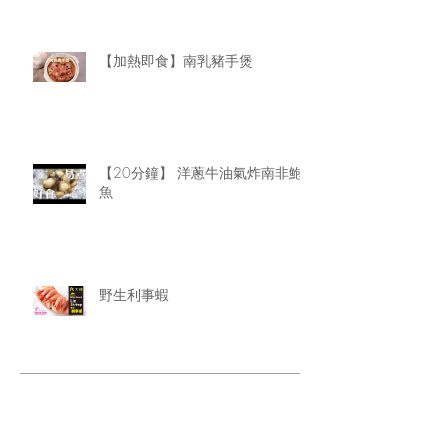
【加熱即食】南乳豬手煲
【20分鐘】 洋蔥牛油氣炸南非鮑
魚
野生利事蝦