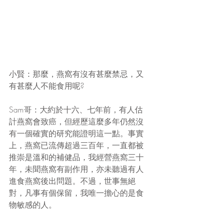
小賢：那麼，燕窩有沒有甚麼禁忌，又
有甚麼人不能食用呢?
Sam哥：大約於十六、七年前，有人估
計燕窩會致癌，但經歷這麼多年仍然沒
有一個確實的研究能證明這一點。事實
上，燕窩已流傳超過三百年，一直都被
推崇是溫和的補健品，我經營燕窩三十
年，未聞燕窩有副作用，亦未聽過有人
進食燕窩後出問題。不過，世事無絕
對，凡事有個保留，我唯一擔心的是食
物敏感的人。