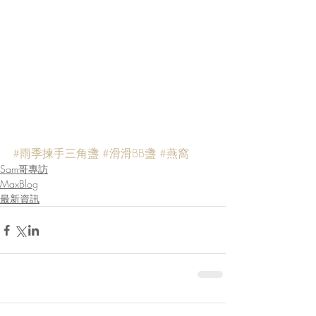
#雨季揀手三角盞
#滑滑BB盞
#燕窩
Sam哥專訪
MaxBlog
最新資訊