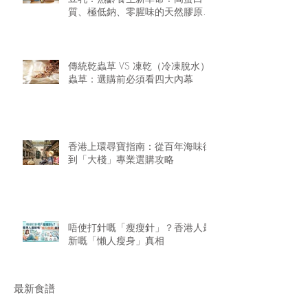
質、極低鈉、零腥味的天然膠原精
華
傳統乾蟲草 VS 凍乾（冷凍脫水）
蟲草：選購前必須看四大內幕
香港上環尋寶指南：從百年海味街
到「大棧」專業選購攻略
唔使打針嘅「瘦瘦針」？香港人最
新嘅「懶人瘦身」真相
最新食譜