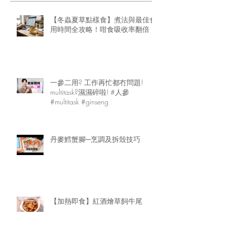
【冬蟲夏草點樣食】煮法與最佳食
用時間全攻略！咁食吸收率翻倍
一參二用? 工作再忙都冇問題!
multitask?濕濕碎啦! #人參
#multitask #ginseng
丹麥鱈蟹腳─烹調及拆殼技巧
【加熱即食】紅酒燴草飼牛尾