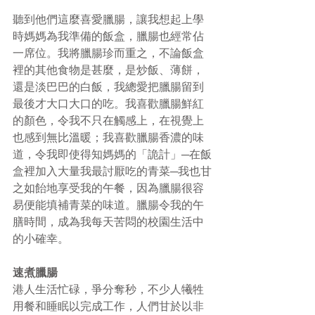
聽到他們這麼喜愛臘腸，讓我想起上學
時媽媽為我準備的飯盒，臘腸也經常佔
一席位。我將臘腸珍而重之，不論飯盒
裡的其他食物是甚麼，是炒飯、薄餅，
還是淡巴巴的白飯，我總愛把臘腸留到
最後才大口大口的吃。我喜歡臘腸鮮紅
的顏色，令我不只在觸感上，在視覺上
也感到無比溫暖；我喜歡臘腸香濃的味
道，令我即使得知媽媽的「詭計」─在飯
盒裡加入大量我最討厭吃的青菜─我也甘
之如飴地享受我的午餐，因為臘腸很容
易便能填補青菜的味道。臘腸令我的午
膳時間，成為我每天苦悶的校園生活中
的小確幸。
速煮臘腸
港人生活忙碌，爭分奪秒，不少人犧牲
用餐和睡眠以完成工作，人們甘於以非