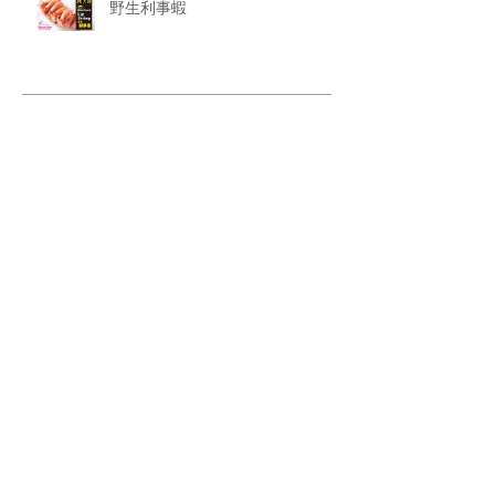
野生利事蝦