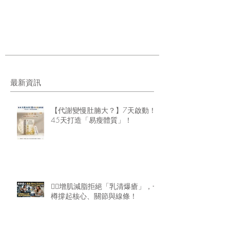
最新資訊
【代謝變慢肚腩大？】7天啟動！
45天打造「易瘦體質」！
🏋️‍♂️增肌減脂拒絕「乳清爆瘡」，一
樽撐起核心、關節與線條！