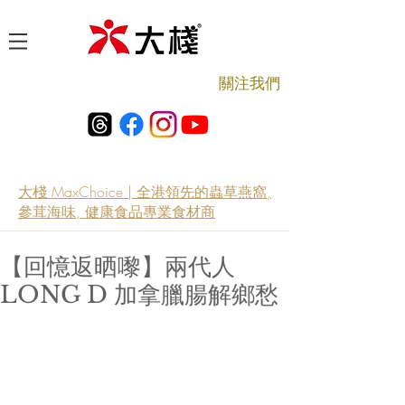
​關注我們
大棧 MaxChoice | 全港領先的蟲草燕窩,
參茸海味, 健康食品專業食材商
【回憶返晒嚟】兩代人
LONG D 加拿臘腸解鄉愁