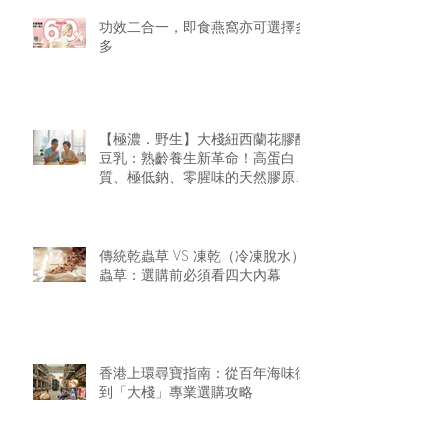
功效二合一，即食燕窩亦可選擇多
多
【極濃．野生】大棧紐西蘭花膠醇
豆乳：熟齡養生新革命！高蛋白
質、極低鈉、零腥味的天然膠原精
華
傳統乾蟲草 VS 凍乾（冷凍脫水）
蟲草：選購前必須看四大內幕
香港上環尋寶指南：從百年海味街
到「大棧」專業選購攻略