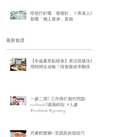
唔使打針嘅「瘦瘦針」？香港人最
新嘅「懶人瘦身」真相
最新食譜
【冬蟲夏草點樣食】煮法與最佳食
用時間全攻略！咁食吸收率翻倍
一參二用? 工作再忙都冇問題!
multitask?濕濕碎啦! #人參
#multitask #ginseng
丹麥鱈蟹腳─烹調及拆殼技巧