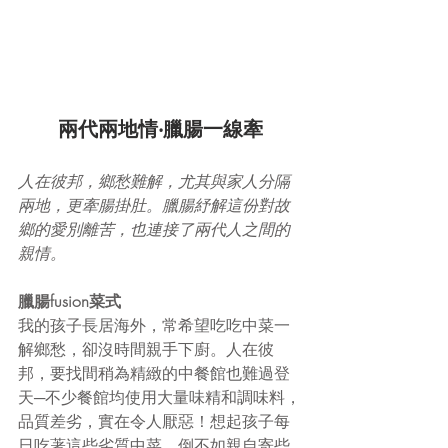
兩代兩地情‧臘腸一線牽
人在彼邦，鄉愁難解，尤其與家人分隔
兩地，更牽腸掛肚。臘腸紓解這份對故
鄉的愛別離苦，也連接了兩代人之間的
親情。
臘腸fusion菜式
我的孩子長居海外，常希望吃吃中菜一
解鄉愁，卻沒時間親手下廚。人在彼
邦，要找間稍為精緻的中餐館也難過登
天─不少餐館均使用大量味精和調味料，
品質差劣，實在令人厭惡！想起孩子每
日吃著這些劣質中菜，倒不如親自寄些