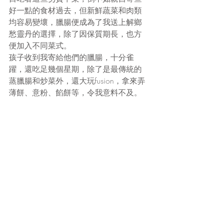
好一點的食材過去，但新鮮蔬菜和肉類
均容易變壞，臘腸便成為了我送上解鄉
愁靈丹的選擇，除了因保質期長，也方
便加入不同菜式。
孩子收到我寄給他們的臘腸，十分雀
躍，還吃足幾個星期，除了是最傳統的
蒸臘腸和炒菜外，還大玩fusion，拿來弄
薄餅、意粉、餡餅等，令我意料不及。