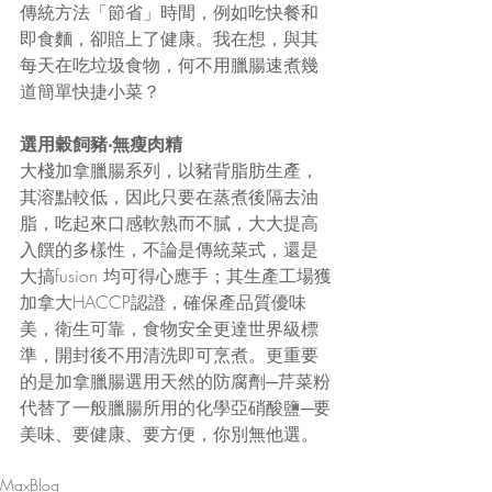
傳統方法「節省」時間，例如吃快餐和
即食麵，卻賠上了健康。我在想，與其
每天在吃垃圾食物，何不用臘腸速煮幾
道簡單快捷小菜？
選用穀飼豬‧無瘦肉精
大棧加拿臘腸系列，以豬背脂肪生產，
其溶點較低，因此只要在蒸煮後隔去油
脂，吃起來口感軟熟而不膩，大大提高
入饌的多樣性，不論是傳統菜式，還是
大搞fusion 均可得心應手；其生產工場獲
加拿大HACCP認證，確保產品質優味
美，衛生可靠，食物安全更達世界級標
準，開封後不用清洗即可烹煮。更重要
的是加拿臘腸選用天然的防腐劑─芹菜粉
代替了一般臘腸所用的化學亞硝酸鹽─要
美味、要健康、要方便，你別無他選。
MaxBlog