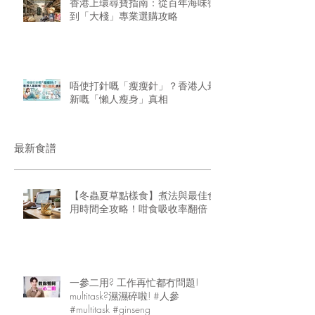
香港上環尋寶指南：從百年海味街
到「大棧」專業選購攻略
唔使打針嘅「瘦瘦針」？香港人最
新嘅「懶人瘦身」真相
最新食譜
【冬蟲夏草點樣食】煮法與最佳食
用時間全攻略！咁食吸收率翻倍
一參二用? 工作再忙都冇問題!
multitask?濕濕碎啦! #人參
#multitask #ginseng