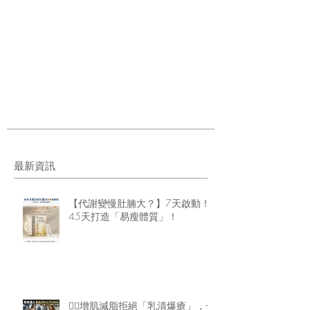
最新資訊
【代謝變慢肚腩大？】7天啟動！
45天打造「易瘦體質」！
🏋️‍♂️增肌減脂拒絕「乳清爆瘡」，一