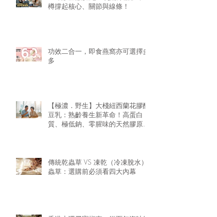
樽撐起核心、關節與線條！
功效二合一，即食燕窩亦可選擇多
多
【極濃．野生】大棧紐西蘭花膠醇
豆乳：熟齡養生新革命！高蛋白
質、極低鈉、零腥味的天然膠原精
華
傳統乾蟲草 VS 凍乾（冷凍脫水）
蟲草：選購前必須看四大內幕