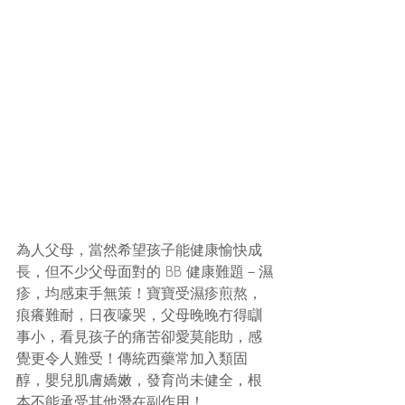
為人父母，當然希望孩子能健康愉快成
長，但不少父母面對的 BB 健康難題－濕
疹，均感束手無策！寶寶受濕疹煎熬，
痕癢難耐，日夜嚎哭，父母晚晚冇得瞓
事小，看見孩子的痛苦卻愛莫能助，感
覺更令人難受！傳統西藥常加入類固
醇，嬰兒肌膚嬌嫩，發育尚未健全，根
本不能承受其他潛在副作用！