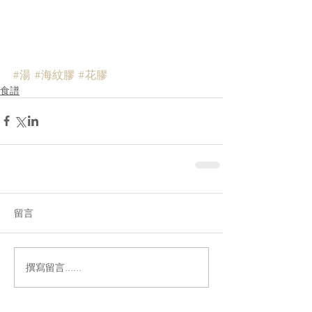
#湯
#海紋膠
#花膠
食譜
留言
撰寫留言......