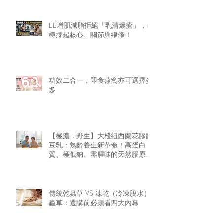
🏋️‍♂️增肌減脂拒絕「乳清爆瘡」，一
樽撐起核心、關節與線條！
功效二合一，即食燕窩亦可選擇多
多
【極濃．野生】大棧紐西蘭花膠醇
豆乳：熟齡養生新革命！高蛋白
質、極低鈉、零腥味的天然膠原精
華
傳統乾蟲草 VS 凍乾（冷凍脫水）
蟲草：選購前必須看四大內幕