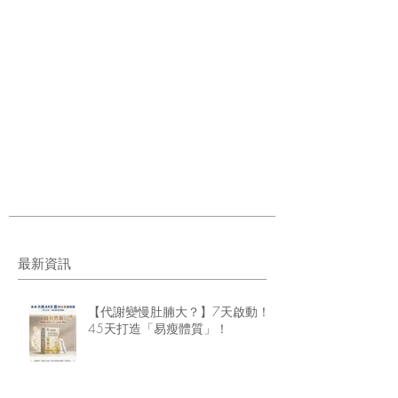
最新資訊
【代謝變慢肚腩大？】7天啟動！
45天打造「易瘦體質」！