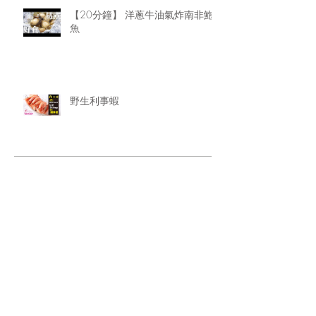
【20分鐘】 洋蔥牛油氣炸南非鮑
魚
野生利事蝦