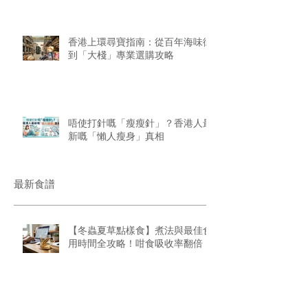
香港上環尋寶指南：從百年海味街
到「大棧」專業選購攻略
唔使打針嘅「瘦瘦針」？香港人最
新嘅「懶人瘦身」真相
最新食譜
【冬蟲夏草點樣食】煮法與最佳食
用時間全攻略！咁食吸收率翻倍