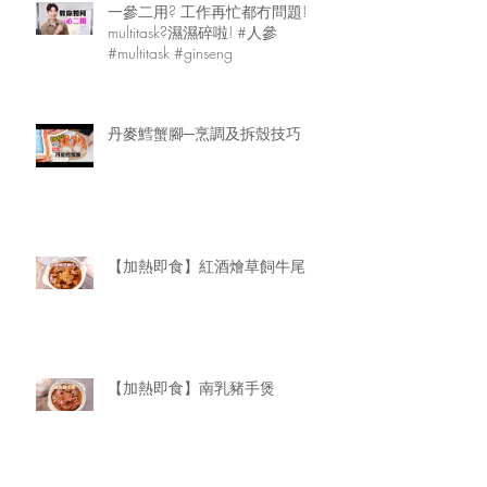
一參二用? 工作再忙都冇問題!
multitask?濕濕碎啦! #人參
#multitask #ginseng
丹麥鱈蟹腳─烹調及拆殼技巧
【加熱即食】紅酒燴草飼牛尾
【加熱即食】南乳豬手煲