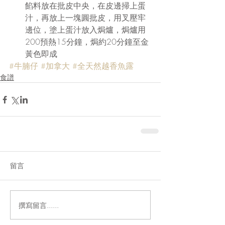
餡料放在批皮中央，在皮邊掃上蛋
汁，再放上一塊圓批皮，用叉壓牢
邊位，塗上蛋汁放入焗爐，焗爐用
200預熱15分鐘，焗約20分鐘至金
黃色即成 
#牛腩仔
#加拿大
#全天然越香魚露
食譜
留言
撰寫留言......