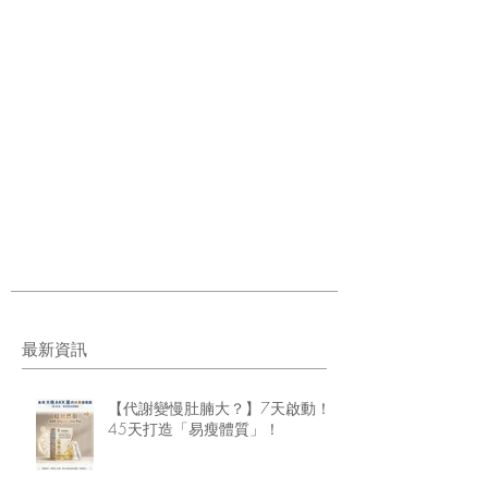
最新資訊
【代謝變慢肚腩大？】7天啟動！
45天打造「易瘦體質」！