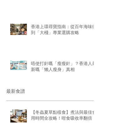
香港上環尋寶指南：從百年海味街
到「大棧」專業選購攻略
唔使打針嘅「瘦瘦針」？香港人最
新嘅「懶人瘦身」真相
最新食譜
【冬蟲夏草點樣食】煮法與最佳食
用時間全攻略！咁食吸收率翻倍