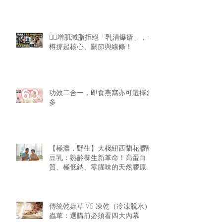
🏋️‍♂️增肌減脂拒絕「乳清爆瘡」，一
樽撐起核心、關節與線條！
功效二合一，即食燕窩亦可選擇多
多
【極濃．野生】大棧紐西蘭花膠醇
豆乳：熟齡養生新革命！高蛋白
質、極低鈉、零腥味的天然膠原精
華
傳統乾蟲草 VS 凍乾（冷凍脫水）
蟲草：選購前必須看四大內幕