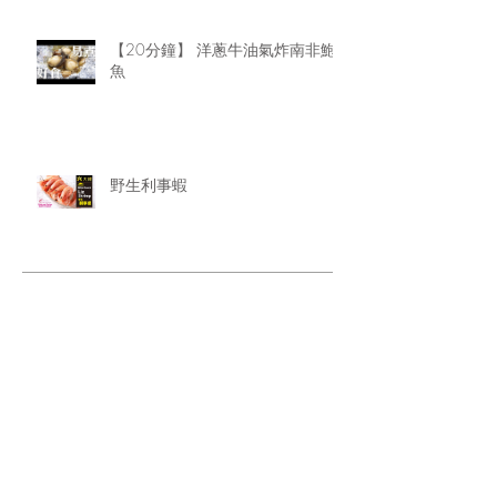
【20分鐘】 洋蔥牛油氣炸南非鮑
魚
野生利事蝦