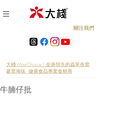
​關注我們
大棧 MaxChoice | 全港領先的蟲草燕窩,
參茸海味, 健康食品專業食材商
牛腩仔批