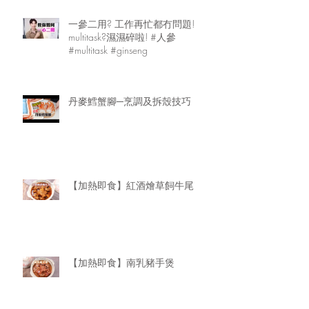
一參二用? 工作再忙都冇問題!
multitask?濕濕碎啦! #人參
#multitask #ginseng
丹麥鱈蟹腳─烹調及拆殼技巧
【加熱即食】紅酒燴草飼牛尾
【加熱即食】南乳豬手煲