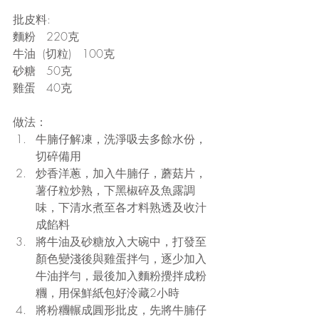
批皮料:                                 
麵粉   220克
牛油  (切粒)   100克
砂糖   50克
雞蛋   40克
做法： 
牛腩仔解凍，洗淨吸去多餘水份，
切碎備用  
炒香洋蔥，加入牛腩仔，蘑菇片，
薯仔粒炒熟，下黑椒碎及魚露調
味，下清水煮至各才料熟透及收汁
成餡料  
將牛油及砂糖放入大碗中，打發至
顏色變淺後與雞蛋拌勻，逐少加入
牛油拌勻，最後加入麵粉攪拌成粉
糰，用保鮮紙包好泠藏2小時  
將粉糰輾成圓形批皮，先將牛腩仔