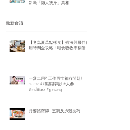
新嘅「懶人瘦身」真相
最新食譜
【冬蟲夏草點樣食】煮法與最佳食
用時間全攻略！咁食吸收率翻倍
一參二用? 工作再忙都冇問題!
multitask?濕濕碎啦! #人參
#multitask #ginseng
丹麥鱈蟹腳─烹調及拆殼技巧