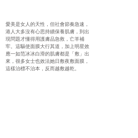
愛美是女人的天性，但社會節奏急速，
港人大多沒有心思持續保養肌膚，到出
現問題才懂得用護膚品急救，亡羊補
牢。這驅使面膜大行其道，加上明星效
應一如范冰冰白滑的肌膚都是「敷」出
來，很多女士也效法她日敷夜敷面膜，
這樣治標不治本，反而越敷越乾。