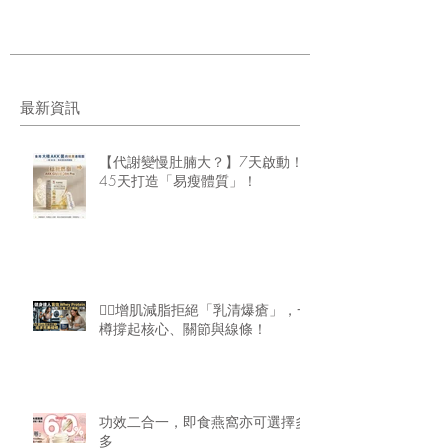
最新資訊
【代謝變慢肚腩大？】7天啟動！
45天打造「易瘦體質」！
🏋️‍♂️增肌減脂拒絕「乳清爆瘡」，一
樽撐起核心、關節與線條！
功效二合一，即食燕窩亦可選擇多
多