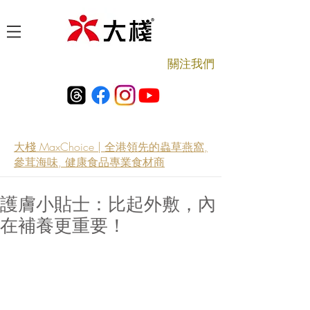
​關注我們
大棧 MaxChoice | 全港領先的蟲草燕窩,
參茸海味, 健康食品專業食材商
護膚小貼士：比起外敷，內
在補養更重要！