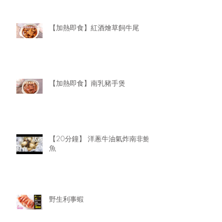
【加熱即食】紅酒燴草飼牛尾
【加熱即食】南乳豬手煲
【20分鐘】 洋蔥牛油氣炸南非鮑
魚
野生利事蝦