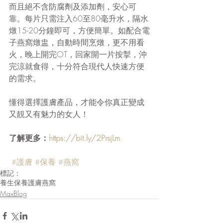
而且絕不含防腐劑及添加劑，安心可
靠。每片只需注入60至80毫升水，隔水
燉15-20分鐘即可，方便簡單。如配合電
子燕窩燉盅，自動時間烹燉，更不用看
火，晚上開完OT，回家開一片按掣，沖
完涼就食得，十分符合現代人快速方便
的需求。
懂得選擇護膚產品，才能令你真正變成
又靚又有魅力的女人！
了解更多：
https://bit.ly/2PrsjLm
#護膚
#保養
#燕窩
標記：
養生
保養
護膚
燕窩
MaxBlog