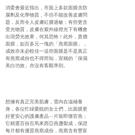
消委會最近指出，市面上多款面膜含防
腐劑及化學物質，不但不能改善皮膚問
題，反而令人皮膚紅腫過敏；有些更含
受光物質，皮膚在紫外線燈光下有機會
出現熒光效果，何其恐怖！此外，貴價
面膜，如百多元一塊的「燕窩面膜」，
成效亦未必較佳一這些面膜是不是真正
有燕窩成份也不得而知，宣稱的「保濕
美白功效」亦沒有客觀準則。
想擁有真正完美肌膚，需內在滋補養
身，各位忙碌愛靚的女士們，比面膜更
好更安心的護膚產品—片裝即燉官燕；
它精選百份百馬來西亞燕盞製成，保證
每片都有優質燕窩成份，燕窩含有豐富