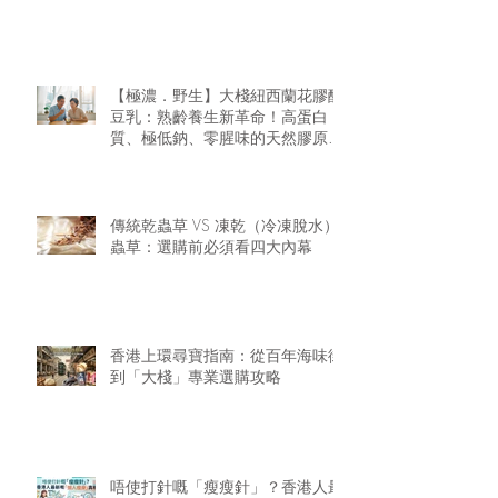
【極濃．野生】大棧紐西蘭花膠醇
豆乳：熟齡養生新革命！高蛋白
質、極低鈉、零腥味的天然膠原精
華
傳統乾蟲草 VS 凍乾（冷凍脫水）
蟲草：選購前必須看四大內幕
香港上環尋寶指南：從百年海味街
到「大棧」專業選購攻略
唔使打針嘅「瘦瘦針」？香港人最