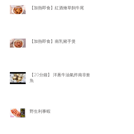
【加熱即食】紅酒燴草飼牛尾
【加熱即食】南乳豬手煲
【20分鐘】 洋蔥牛油氣炸南非鮑
魚
野生利事蝦