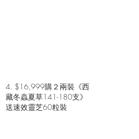
4. $16,999購２兩裝《西
藏冬蟲夏草141-180支》
送速效靈芝60粒裝