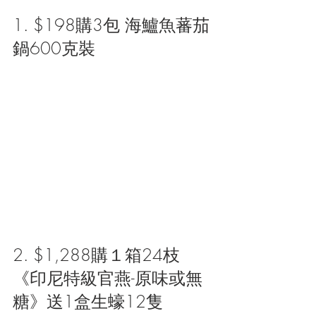
1. $198購3包 海鱸魚蕃茄
鍋600克裝
2. $1,288購１箱24枝
《印尼特級官燕-原味或無
糖》送1盒生蠔12隻