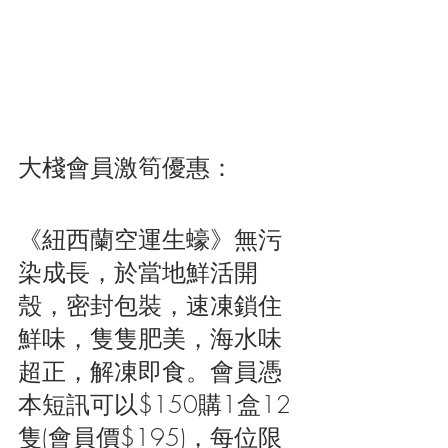
大棧會員激筍優惠：
《紐西蘭空運生蠔》無污
染成長，於當地鮮活開
殼，密封包裝，速凍鎖住
鮮味，隻隻肥美，海水味
超正，解凍即食。會員憑
本短訊可以$150購1盒12
隻(會員價$195)，每位限