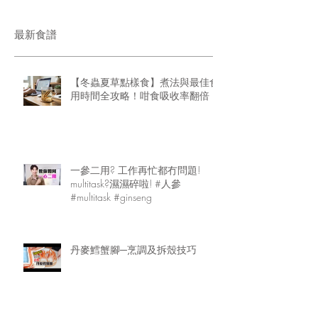
最新食譜
【冬蟲夏草點樣食】煮法與最佳食
用時間全攻略！咁食吸收率翻倍
一參二用? 工作再忙都冇問題!
multitask?濕濕碎啦! #人參
#multitask #ginseng
丹麥鱈蟹腳─烹調及拆殼技巧