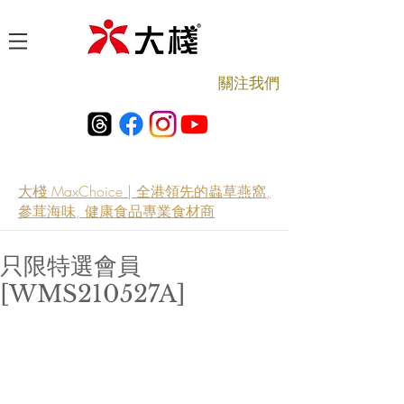
​關注我們
大棧 MaxChoice | 全港領先的蟲草燕窩,
參茸海味, 健康食品專業食材商
只限特選會員
[WMS210527A]