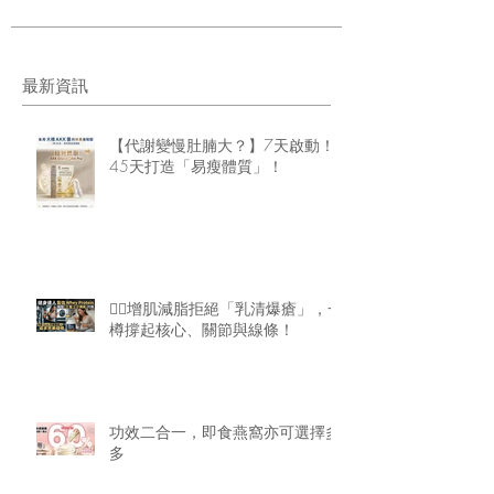
最新資訊
【代謝變慢肚腩大？】7天啟動！
45天打造「易瘦體質」！
🏋️‍♂️增肌減脂拒絕「乳清爆瘡」，一
樽撐起核心、關節與線條！
功效二合一，即食燕窩亦可選擇多
多