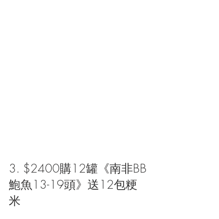
3. $2400購12罐《南非BB
鮑魚13-19頭》送12包粳
米