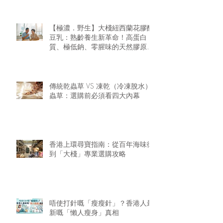
【極濃．野生】大棧紐西蘭花膠醇
豆乳：熟齡養生新革命！高蛋白
質、極低鈉、零腥味的天然膠原精
華
傳統乾蟲草 VS 凍乾（冷凍脫水）
蟲草：選購前必須看四大內幕
香港上環尋寶指南：從百年海味街
到「大棧」專業選購攻略
唔使打針嘅「瘦瘦針」？香港人最
新嘅「懶人瘦身」真相