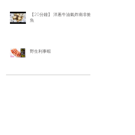
【20分鐘】 洋蔥牛油氣炸南非鮑
魚
野生利事蝦