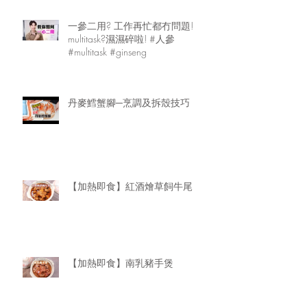
一參二用? 工作再忙都冇問題!
multitask?濕濕碎啦! #人參
#multitask #ginseng
丹麥鱈蟹腳─烹調及拆殼技巧
【加熱即食】紅酒燴草飼牛尾
【加熱即食】南乳豬手煲