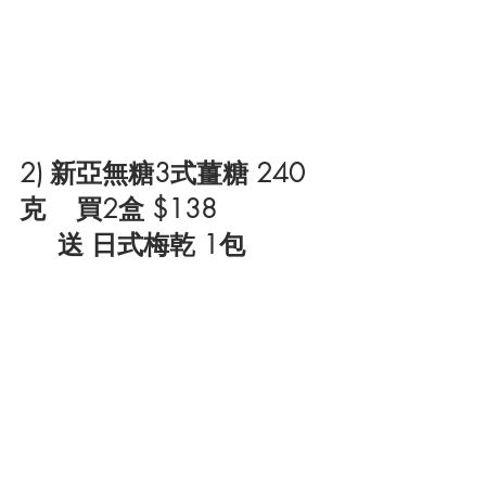
2) 新亞無糖3式薑糖 240
克    買2盒 $138 
送 日式梅乾 1包