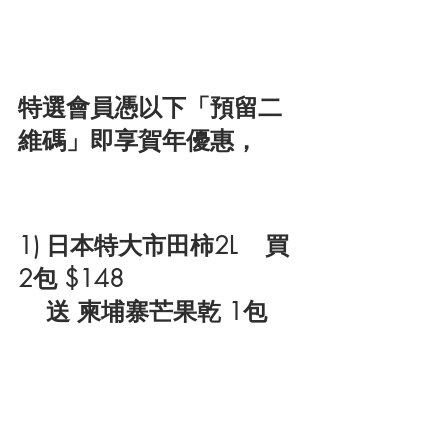
特選會員憑以下「預留二
維碼」即享賀年優惠，
1) 日本特大市田柿2L    買
2包 $148 
送 柬埔寨芒果乾 1包