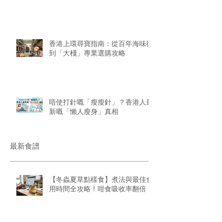
香港上環尋寶指南：從百年海味街
到「大棧」專業選購攻略
唔使打針嘅「瘦瘦針」？香港人最
新嘅「懶人瘦身」真相
最新食譜
【冬蟲夏草點樣食】煮法與最佳食
用時間全攻略！咁食吸收率翻倍