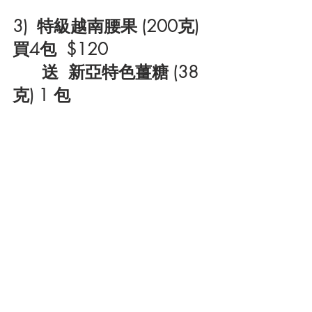
3)  特級越南腰果 (200克) 
買4包  $120
 送  新亞特色薑糖 (38
克) 1 包