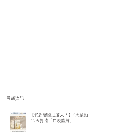
最新資訊
【代謝變慢肚腩大？】7天啟動！
45天打造「易瘦體質」！