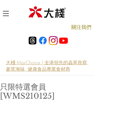
​關注我們
大棧 MaxChoice | 全港領先的蟲草燕窩,
參茸海味, 健康食品專業食材商
只限特選會員
[WMS210125]