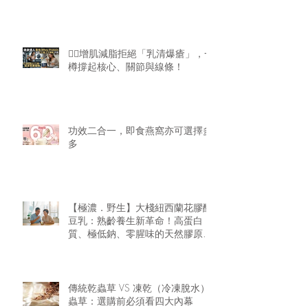
🏋️‍♂️增肌減脂拒絕「乳清爆瘡」，一
樽撐起核心、關節與線條！
功效二合一，即食燕窩亦可選擇多
多
【極濃．野生】大棧紐西蘭花膠醇
豆乳：熟齡養生新革命！高蛋白
質、極低鈉、零腥味的天然膠原精
華
傳統乾蟲草 VS 凍乾（冷凍脫水）
蟲草：選購前必須看四大內幕