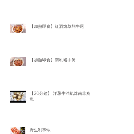
【加熱即食】紅酒燴草飼牛尾
【加熱即食】南乳豬手煲
【20分鐘】 洋蔥牛油氣炸南非鮑
魚
野生利事蝦