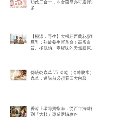
功效二合一，即食燕窩亦可選擇多
多
【極濃．野生】大棧紐西蘭花膠醇
豆乳：熟齡養生新革命！高蛋白
質、極低鈉、零腥味的天然膠原精
華
傳統乾蟲草 VS 凍乾（冷凍脫水）
蟲草：選購前必須看四大內幕
香港上環尋寶指南：從百年海味街
到「大棧」專業選購攻略