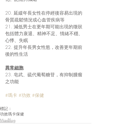
20. 延緩年長女性在停經後容易出現的
骨質疏鬆情況或心血管疾病等 
21. 減低男士在更年期可能出現的徵狀
包括體力衰退、精神不足、情緒不穩、
心悸、失眠
22. 提升年長男女性慾，改善更年期前
後的性生活
異常細胞
23. 皂武、硫代葡萄糖苷，有抑制腫瘤
之功能
#瑪卡
#功效
#保健
標記：
功效
瑪卡
保健
MaxBlog