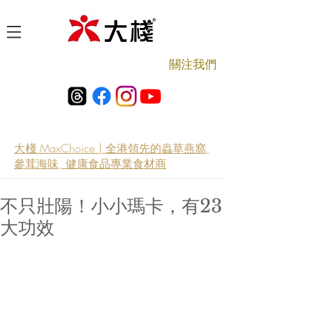
​關注我們
大棧 MaxChoice | 全港領先的蟲草燕窩,
參茸海味, 健康食品專業食材商
不只壯陽！小小瑪卡，有23
大功效