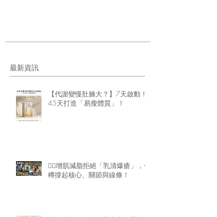
最新資訊
【代謝變慢肚腩大？】7天啟動！
45天打造「易瘦體質」！
🏋️‍♂️增肌減脂拒絕「乳清爆瘡」，一
樽撐起核心、關節與線條！