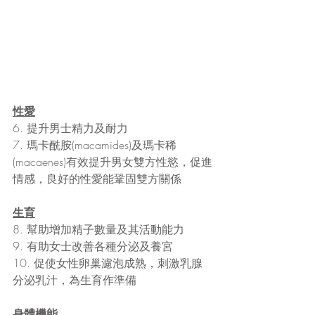
性愛
6. 提升男士精力及耐力
7. 瑪卡酰胺(macamides)及瑪卡稀
(macaenes)有效提升男女雙方性慾，促進
情感，良好的性愛能鞏固雙方關係
生育
8. 幫助增加精子數量及其活動能力 
9. 有助女士改善各種分泌及養宮 
10. 促使女性卵巢濾泡成熟，刺激乳腺
分泌乳汁，為生育作準備
身體機能