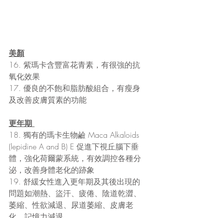
美顏
16. 紫瑪卡含豐富花青素，有很強的抗
氧化效果
17. 優良的不飽和脂肪酸組合，有瘦身
及改善皮膚質素的功能
更年期
18. 獨有的瑪卡生物鹼 Maca Alkaloids 
(lepidine A and B) E 促進下視丘腦下垂
體，強化荷爾蒙系統，有效調控各種分
泌，改善身體老化的跡象
19. 舒緩女性進入更年期及其後出現的
問題如潮熱、盜汗、疲倦、陰道乾澀、
萎縮、性欲減退、尿道萎縮、皮膚老
化、記憶力減退