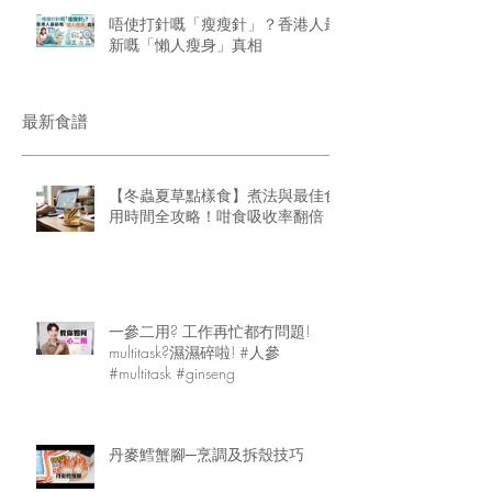
唔使打針嘅「瘦瘦針」？香港人最
新嘅「懶人瘦身」真相
最新食譜
【冬蟲夏草點樣食】煮法與最佳食
用時間全攻略！咁食吸收率翻倍
一參二用? 工作再忙都冇問題!
multitask?濕濕碎啦! #人參
#multitask #ginseng
丹麥鱈蟹腳─烹調及拆殼技巧