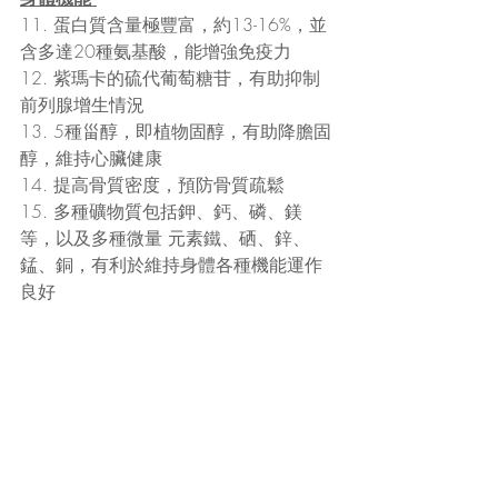
11. 蛋白質含量極豐富，約13-16%，並
含多達20種氨基酸，能增強免疫力 
12. 紫瑪卡的硫代葡萄糖苷，有助抑制
前列腺增生情況
13. 5種甾醇，即植物固醇，有助降膽固
醇，維持心臟健康
14. 提高骨質密度，預防骨質疏鬆
15. 多種礦物質包括鉀、鈣、磷、鎂
等，以及多種微量 元素鐵、硒、鋅、
錳、銅，有利於維持身體各種機能運作
良好