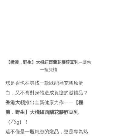
【極濃．野生】大棧紐西蘭花膠醇豆乳
—讓您
一瓶雙補
您是否也在尋找一款既能補充膠原蛋
白，又不會對身體造成負擔的滋補品？
香港大棧
推出全新健康力作——
【極
濃．野生】大棧紐西蘭花膠醇豆乳
（75g）
！
這不僅是一瓶精緻的燉品，更是專為熟