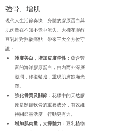
強骨、增肌
現代人生活節奏快，身體的膠原蛋白與
肌肉量在不知不覺中流失。大棧花膠醇
豆乳針對熟齡痛點，帶來三大全方位守
護：
護膚美白，增加皮膚彈性
：蘊含豐
富的海洋膠原蛋白，由內而外深層
滋潤，修復鬆弛，重現肌膚飽滿光
澤。
強化骨質及關節
：花膠中的天然膠
原是關節軟骨的重要成分，有效維
持關節靈活度，行動更有力。
增加肌肉量，支撐體力
：豆乳植物