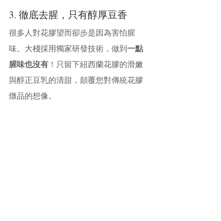
3. 徹底去腥，只有醇厚豆香
很多人對花膠望而卻步是因為害怕腥
味。大棧採用獨家研發技術，做到
一點
腥味也沒有
！只留下紐西蘭花膠的滑嫩
與醇正豆乳的清甜，顛覆您對傳統花膠
燉品的想像。