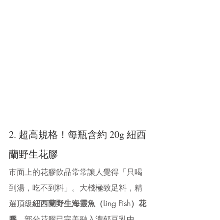
2. 超高規格！每瓶含約 20g 紐西
蘭野生花膠
市面上的花膠飲品常常讓人覺得「只喝
到湯，吃不到料」。大棧極致足料，精
選頂級
紐西蘭野生海靈魚（Ling Fish）花
膠
。部分花膠已完美融入濃郁豆乳中，