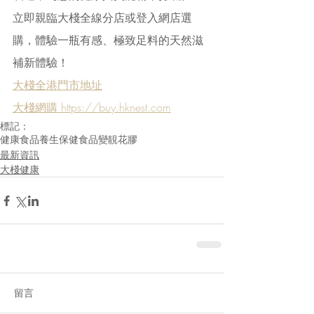
立即親臨大棧全線分店或登入網店選
購，體驗一瓶有感、極致足料的天然滋
補新體驗！
大棧全港門市地址
大棧網購 https://buy.hknest.com
標記：
健康食品
養生
保健食品
變靚
花膠
最新資訊
大棧健康
留言