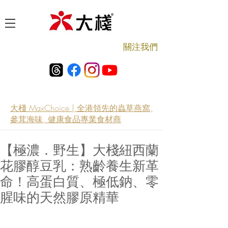
​關注我們
大棧 MaxChoice | 全港領先的蟲草燕窩,
參茸海味, 健康食品專業食材商
【極濃．野生】大棧紐西蘭
花膠醇豆乳：熟齡養生新革
命！高蛋白質、極低鈉、零
腥味的天然膠原精華