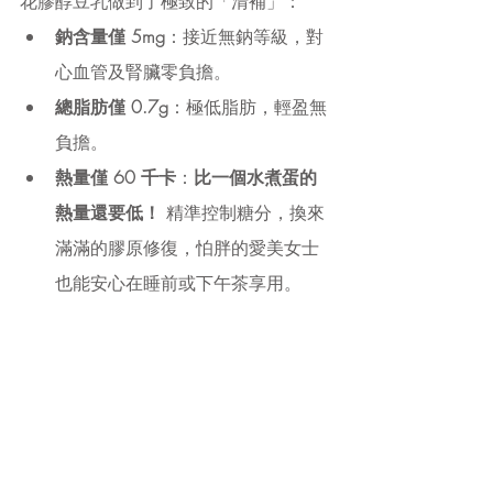
花膠醇豆乳做到了極致的「清補」：
鈉含量僅 5mg
：接近無鈉等級，對
心血管及腎臟零負擔。
總脂肪僅 0.7g
：極低脂肪，輕盈無
負擔。
熱量僅 60 千卡
：
比一個水煮蛋的
熱量還要低！
 精準控制糖分，換來
滿滿的膠原修復，怕胖的愛美女士
也能安心在睡前或下午茶享用。