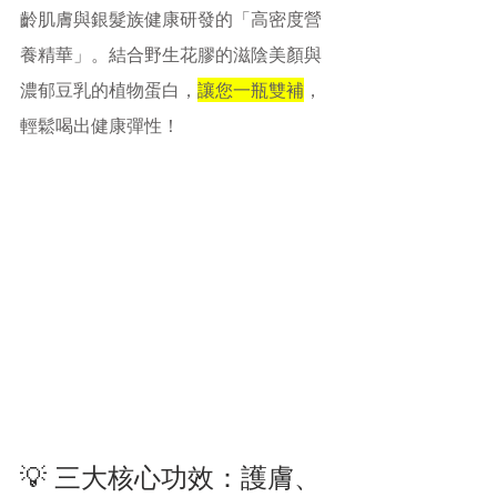
齡肌膚與銀髮族健康研發的「高密度營
養精華」。結合野生花膠的滋陰美顏與
濃郁豆乳的植物蛋白，
讓您一瓶雙補
，
輕鬆喝出健康彈性！
💡 三大核心功效：護膚、