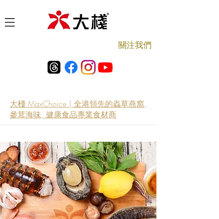
​關注我們
大棧 MaxChoice | 全港領先的蟲草燕窩,
參茸海味, 健康食品專業食材商