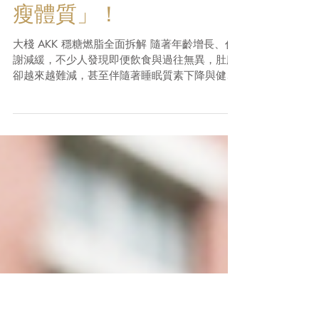
【代謝變慢肚腩大？】7
天啟動！45天打造「易
瘦體質」！
大棧 AKK 穩糖燃脂全面拆解 隨著年齡增長、代
謝減緩，不少人發現即便飲食與過往無異，肚腩
卻越來越難減，甚至伴隨著睡眠質素下降與健康
指數波動。這些問題的根源，很可能出在腸道微
生態缺少了關鍵的瘦身菌種！ 大棧推出全新
【AKK 穩糖燃脂 (AKK Glyco-Slim Pro)】，打造
專業瘦身配方，結合三大科研級益生菌與關鍵燃
脂精華，從腸道源頭幫你重塑健康代謝率！ 💡
為什麼選擇大棧 AKK 穩糖燃脂？ 大棧 AKK 穩
糖燃脂專為渴望改善體態與健康指數的人士研
發，每份含有 400億三大益生菌 協同發揮作
用： 300億 Akkermansia (AKK 菌 / 嗜粘蛋白阿