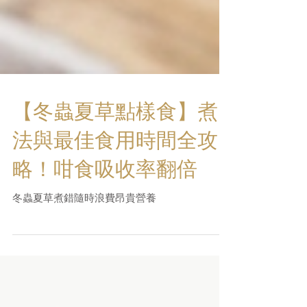
【冬蟲夏草點樣食】煮
法與最佳食用時間全攻
略！咁食吸收率翻倍
冬蟲夏草煮錯隨時浪費昂貴營養