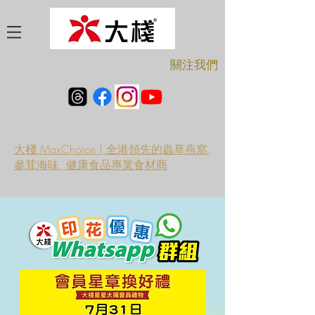
​關注我們
大棧 MaxChoice | 全港領先的蟲草燕窩,
參茸海味, 健康食品專業食材商