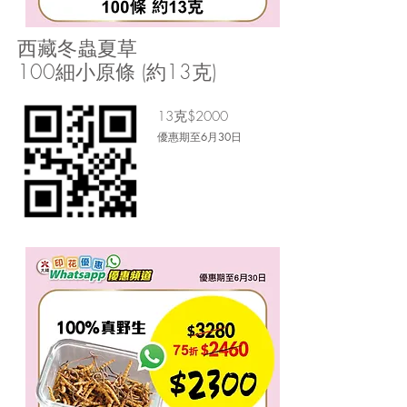
西藏冬蟲夏草
100細小原條 (約13克)
13克
$2000
優惠期至6月30日