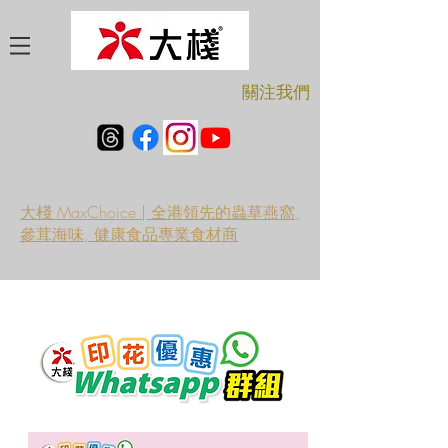
​關注我們
大棧 MaxChoice | 全港領先的蟲草燕窩,
參茸海味, 健康食品專業食材商