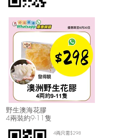
野生澳海花膠
4兩裝約9-11隻
4両只需$298