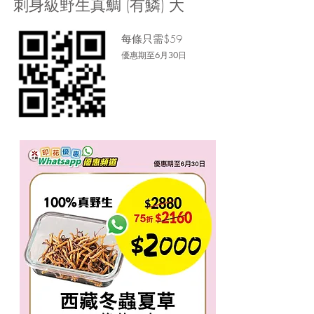
刺身級野生真鯛 (有鱗) 大
每條只需$59
優惠期至6月30日