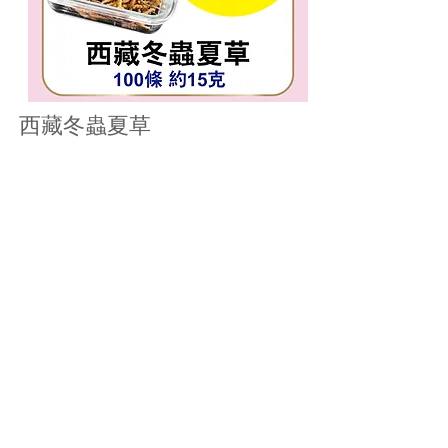
西藏冬蟲夏草
100細原條 (約15克)
15克
$2300
優惠期至6月30日