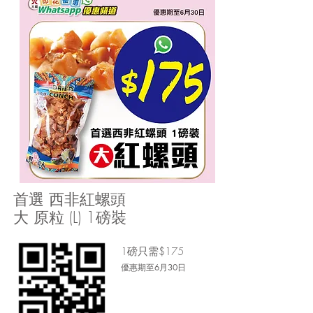
首選 西非紅螺頭
大 原粒 (L) 1磅裝
1磅只需$175
優惠期至6月30日